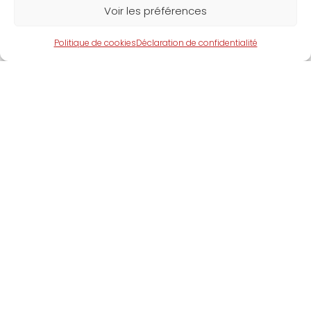
Voir les préférences
nouveau dans le monde des cryptomonnaies et que vous
envisagez...
Politique de cookies
Déclaration de confidentialité
Comment gagner du Bitcoin gratuitement?
10 façons
PAR
L'ÉQUIPE CRYPTOPULSE
JANVIER 27, 2025
0
Les cryptomonnaies, en particulier les Bitcoins, ont suscité
un intérêt croissant au fil des années. Avec leur popularité