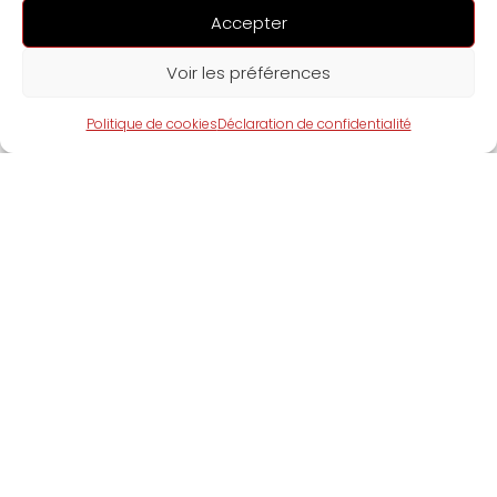
Accepter
acheter, vendre et stocker des cryptomonnaies. Si vous êtes
nouveau dans le monde des cryptomonnaies et que vous
Voir les préférences
envisagez...
Politique de cookies
Déclaration de confidentialité
Comment gagner du Bitcoin gratuitement?
10 façons
PAR
L'ÉQUIPE CRYPTOPULSE
JANVIER 27, 2025
0
Les cryptomonnaies, en particulier les Bitcoins, ont suscité