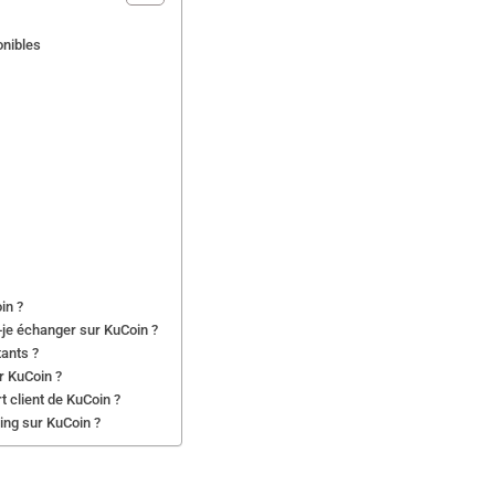
onibles
in ?
-je échanger sur KuCoin ?
tants ?
ur KuCoin ?
t client de KuCoin ?
wing sur KuCoin ?