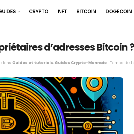
GUIDES
CRYPTO
NFT
BITCOIN
DOGECOIN
riétaires d’adresses Bitcoin 
dans
Guides et tutoriels
,
Guides Crypto-Monnaie
Temps de Le