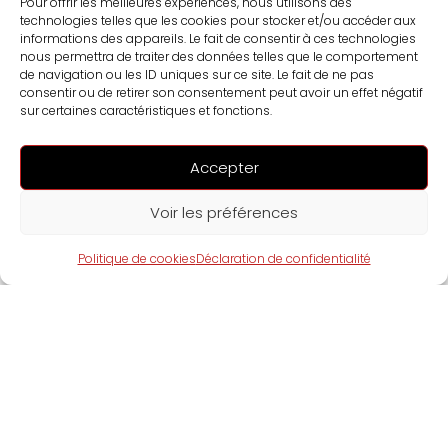
Pour offrir les meilleures expériences, nous utilisons des
technologies telles que les cookies pour stocker et/ou accéder aux
informations des appareils. Le fait de consentir à ces technologies
nous permettra de traiter des données telles que le comportement
de navigation ou les ID uniques sur ce site. Le fait de ne pas
consentir ou de retirer son consentement peut avoir un effet négatif
sur certaines caractéristiques et fonctions.
Les NFT (jetons non fongibles en français), ces objets
Accepter
numériques uniques mis en avant par les artistes, les
créateurs et les collectionneurs, sont de plus en plus
Voir les préférences
populaires...
Politique de cookies
Déclaration de confidentialité
Les NFT et le marché de l’art contemporain,
quel avenir pour les artistes ?
PAR
L'ÉQUIPE CRYPTOPULSE
JANVIER 27, 2025
14